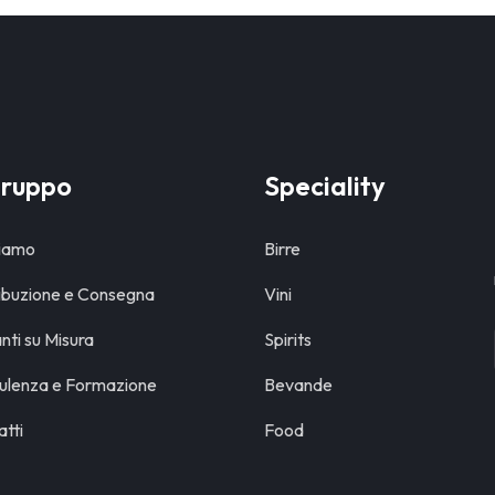
Gruppo
Speciality
Siamo
Birre
ribuzione e Consegna
Vini
nti su Misura
Spirits
ulenza e Formazione
Bevande
tti
Food