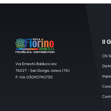
Il 
Chi 
Via Ernesto Balducci snc
Dist
74027 - San Giorgio Jonico (TA)
Impia
P. IVA 03090790730
Cons
Conta