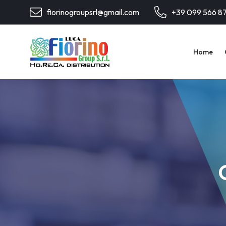
fiorinogroupsrl@gmail.com
+39 099 566 8
Home